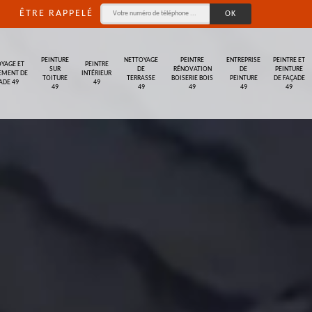
ÊTRE RAPPELÉ
PEINTURE
NETTOYAGE
PEINTRE
ENTREPRISE
PEINTRE ET
YAGE ET
PEINTRE
SUR
DE
RÉNOVATION
DE
PEINTURE
EMENT DE
INTÉRIEUR
TOITURE
TERRASSE
BOISERIE BOIS
PEINTURE
DE FAÇADE
ADE 49
49
49
49
49
49
49