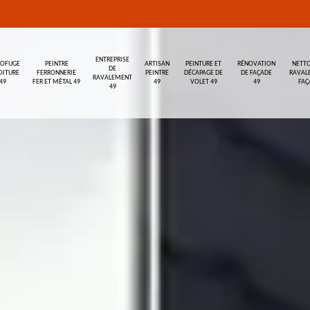
ENTREPRISE
ROFUGE
PEINTRE
ARTISAN
PEINTURE ET
RÉNOVATION
NETTO
DE
OITURE
FERRONNERIE
PEINTRE
DÉCAPAGE DE
DE FAÇADE
RAVAL
RAVALEMENT
49
FER ET MÉTAL 49
49
VOLET 49
49
FAÇ
49