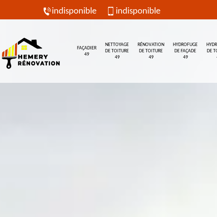
indisponible
indisponible
NETTOYAGE
RÉNOVATION
HYDROFUGE
HYD
FAÇADIER
DE TOITURE
DE TOITURE
DE FAÇADE
DE T
49
49
49
49