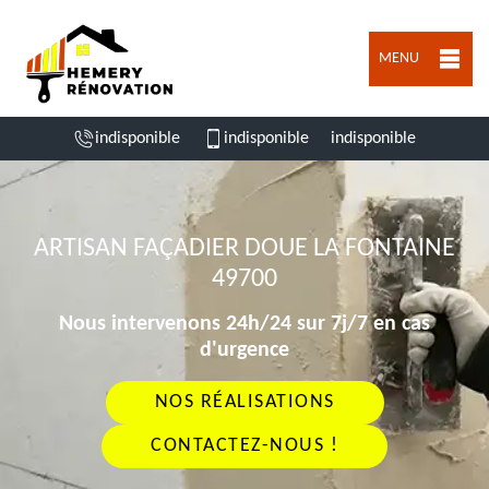
MENU
indisponible
indisponible
indisponible
ARTISAN FAÇADIER DOUE LA FONTAINE
49700
Nous intervenons 24h/24 sur 7j/7 en cas
d'urgence
NOS RÉALISATIONS
CONTACTEZ-NOUS !