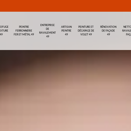
ENTREPRISE
ROFUGE
PEINTRE
ARTISAN
PEINTURE ET
RÉNOVATION
NETTO
DE
OITURE
FERRONNERIE
PEINTRE
DÉCAPAGE DE
DE FAÇADE
RAVAL
RAVALEMENT
49
FER ET MÉTAL 49
49
VOLET 49
49
FAÇ
49