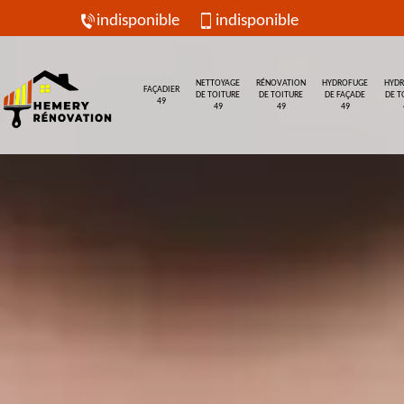
indisponible
indisponible
NETTOYAGE
RÉNOVATION
HYDROFUGE
HYD
FAÇADIER
DE TOITURE
DE TOITURE
DE FAÇADE
DE T
49
49
49
49