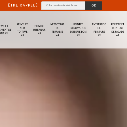
ÊTRE RAPPELÉ
PEINTURE
NETTOYAGE
PEINTRE
ENTREPRISE
PEINTRE ET
YAGE ET
PEINTRE
SUR
DE
RÉNOVATION
DE
PEINTURE
EMENT DE
INTÉRIEUR
TOITURE
TERRASSE
BOISERIE BOIS
PEINTURE
DE FAÇADE
ADE 49
49
49
49
49
49
49