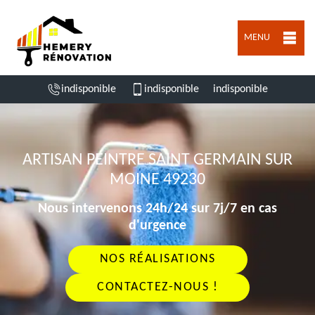
MENU
indisponible
indisponible
indisponible
ARTISAN PEINTRE SAINT GERMAIN SUR
MOINE 49230
Nous intervenons 24h/24 sur 7j/7 en cas
d'urgence
NOS RÉALISATIONS
CONTACTEZ-NOUS !