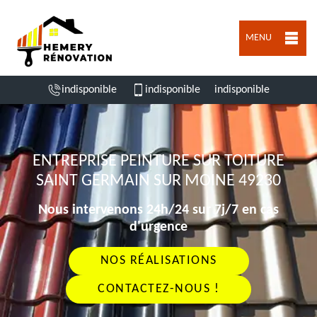
MENU
indisponible
indisponible
indisponible
ENTREPRISE PEINTURE SUR TOITURE
SAINT GERMAIN SUR MOINE 49230
Nous intervenons 24h/24 sur 7j/7 en cas
d'urgence
NOS RÉALISATIONS
CONTACTEZ-NOUS !