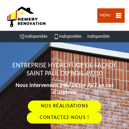
MENU
indisponible
indisponible
indisponible
ENTREPRISE HYDROFUGE DE FAÇADE
SAINT PAUL DU BOIS 49310
Nous intervenons 24h/24 sur 7j/7 en cas
d'urgence
NOS RÉALISATIONS
CONTACTEZ-NOUS !