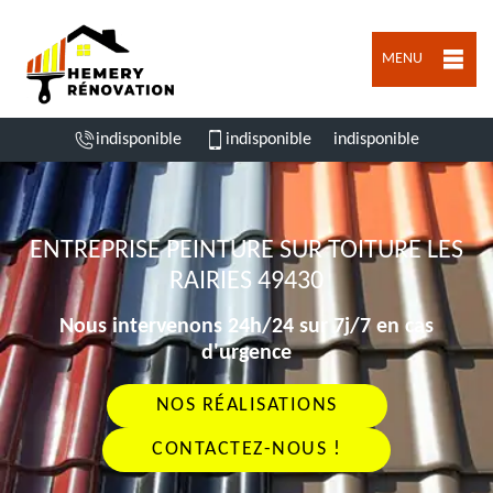
MENU
indisponible
indisponible
indisponible
ENTREPRISE PEINTURE SUR TOITURE LES
RAIRIES 49430
Nous intervenons 24h/24 sur 7j/7 en cas
d'urgence
NOS RÉALISATIONS
CONTACTEZ-NOUS !