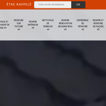
ÊTRE RAPPELÉ
PEINTURE
NETTOYAGE
PEINTRE
ENTREPRISE
PEINTRE ET
YAGE ET
PEINTRE
SUR
DE
RÉNOVATION
DE
PEINTURE
EMENT DE
INTÉRIEUR
TOITURE
TERRASSE
BOISERIE BOIS
PEINTURE
DE FAÇADE
ADE 49
49
49
49
49
49
49