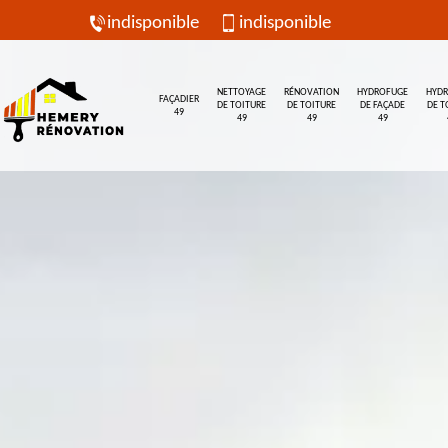
indisponible
indisponible
NETTOYAGE
RÉNOVATION
HYDROFUGE
HYD
FAÇADIER
DE TOITURE
DE TOITURE
DE FAÇADE
DE T
49
49
49
49