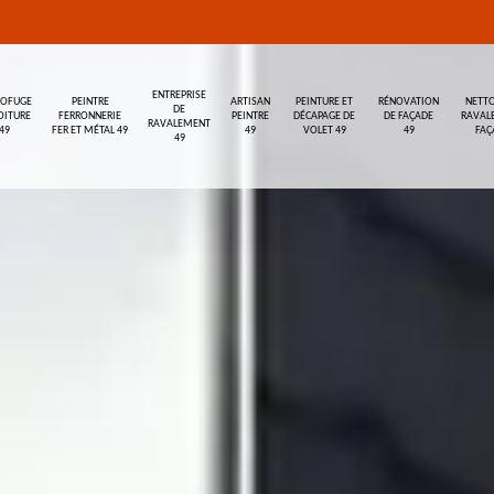
ENTREPRISE
ROFUGE
PEINTRE
ARTISAN
PEINTURE ET
RÉNOVATION
NETTO
DE
OITURE
FERRONNERIE
PEINTRE
DÉCAPAGE DE
DE FAÇADE
RAVAL
RAVALEMENT
49
FER ET MÉTAL 49
49
VOLET 49
49
FAÇ
49