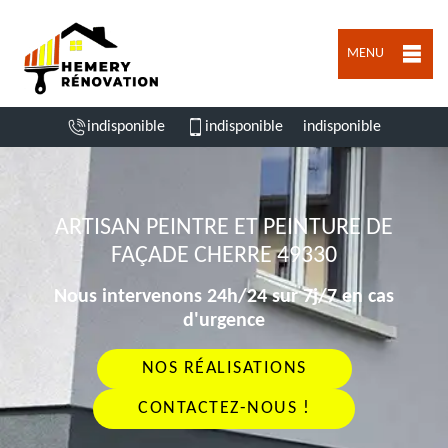
MENU
indisponible
indisponible
indisponible
ARTISAN PEINTRE ET PEINTURE DE
FAÇADE CHERRE 49330
Nous intervenons 24h/24 sur 7j/7 en cas
d'urgence
NOS RÉALISATIONS
CONTACTEZ-NOUS !