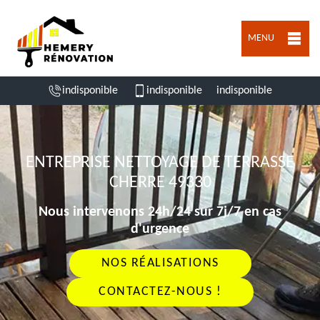
MENU
indisponible
indisponible
indisponible
ENTREPRISE NETTOYAGE DE TERRASSE
CHERRE 49330
Nous intervenons 24h/24 sur 7j/7 en cas
d'urgence
NOS RÉALISATIONS
CONTACTEZ-NOUS !