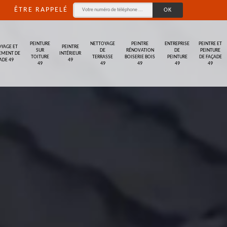
ÊTRE RAPPELÉ
PEINTURE
NETTOYAGE
PEINTRE
ENTREPRISE
PEINTRE ET
YAGE ET
PEINTRE
SUR
DE
RÉNOVATION
DE
PEINTURE
EMENT DE
INTÉRIEUR
TOITURE
TERRASSE
BOISERIE BOIS
PEINTURE
DE FAÇADE
ADE 49
49
49
49
49
49
49