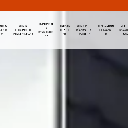
ENTREPRISE
ROFUGE
PEINTRE
ARTISAN
PEINTURE ET
RÉNOVATION
NETTO
DE
OITURE
FERRONNERIE
PEINTRE
DÉCAPAGE DE
DE FAÇADE
RAVAL
RAVALEMENT
49
FER ET MÉTAL 49
49
VOLET 49
49
FAÇ
49