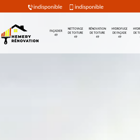
indisponible
indisponible
NETTOYAGE
RÉNOVATION
HYDROFUGE
HYD
FAÇADIER
DE TOITURE
DE TOITURE
DE FAÇADE
DE T
49
49
49
49